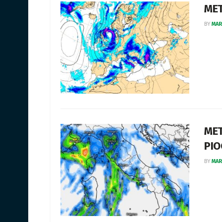
MET
BY
MAR
MET
PI
BY
MAR