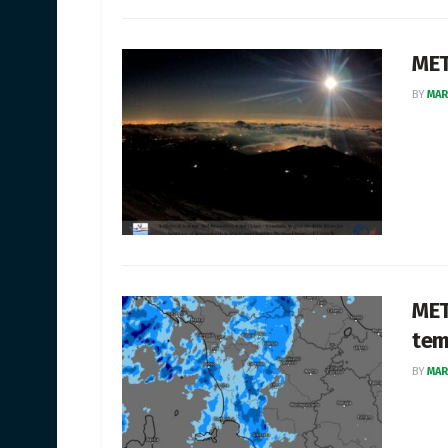
MET
BY
MAR
MET
te
BY
MAR