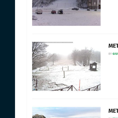
MET
BY
GIU
MET