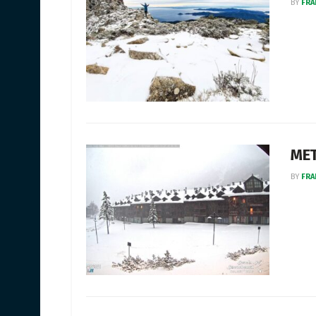
BY
FRA
MET
BY
FRA