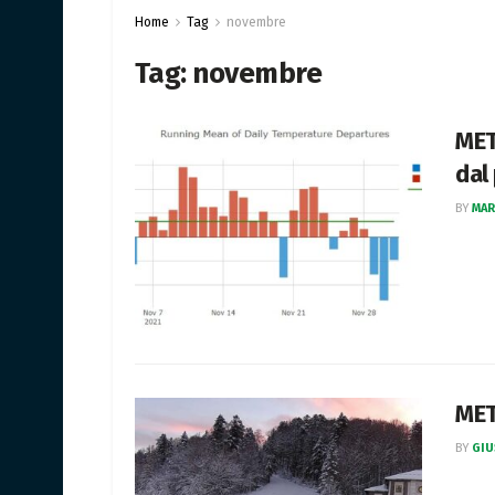
Home
Tag
novembre
Tag:
novembre
MET
dal
BY
MAR
MET
BY
GIU