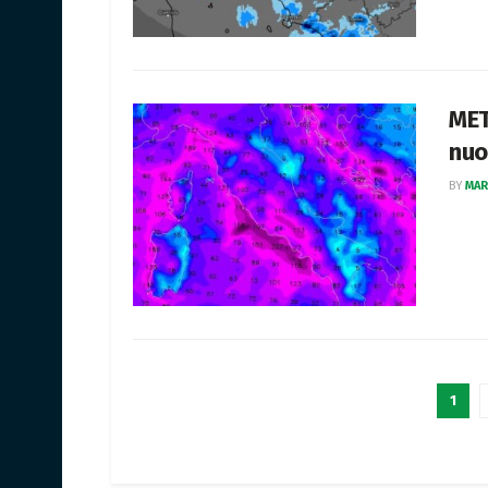
MET
nuo
BY
MAR
1