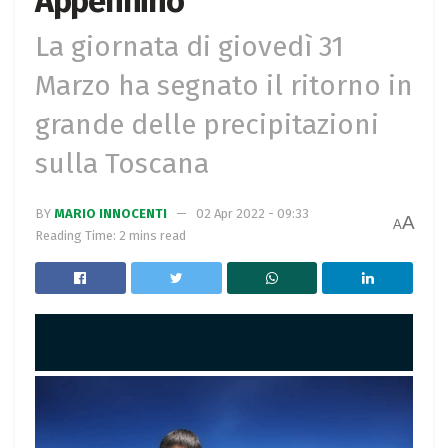
Appennino
La giornata di giovedì 31
Marzo ha segnato il ritorno in
grande delle precipitazioni
sulla Toscana
BY
MARIO INNOCENTI
02 Apr 2022 - 09:33
A
A
Reading Time: 2 mins read