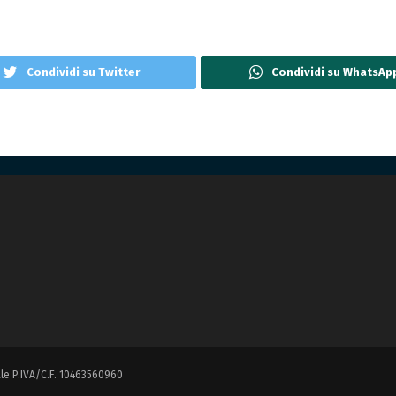
Condividi su Twitter
Condividi su WhatsAp
ale P.IVA/C.F. 10463560960