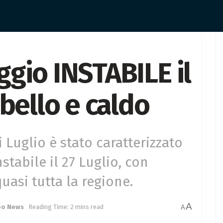
gio INSTABILE il
bello e caldo
i Luglio è stato caratterizzato
tabile il 27 Luglio, con
uasi tutta la regione.
A
eo News
Reading Time: 2 mins read
A