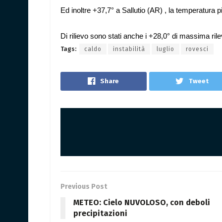
Ed inoltre +37,7° a Sallutio (AR) , la temperatura 
Di rilievo sono stati anche i +28,0° di massima ril
Tags:
caldo
instabilità
luglio
rovesci
Share
Tweet
Previous Post
METEO: Cielo NUVOLOSO, con deboli
precipitazioni