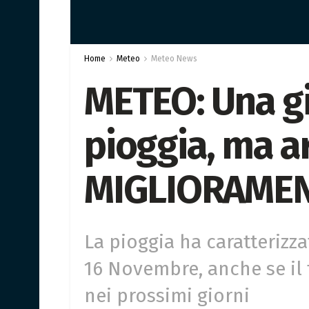
Home
Meteo
Meteo News
METEO: Una gi
pioggia, ma ar
MIGLIORAME
La pioggia ha caratterizza
16 Novembre, anche se il
nei prossimi giorni