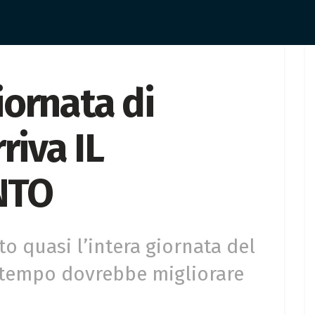
ornata di
riva IL
NTO
to quasi l’intera giornata del
 tempo dovrebbe migliorare