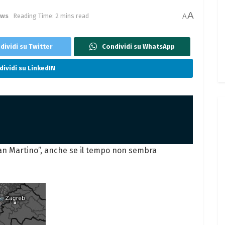
A
ews
Reading Time: 2 mins read
A
dividi su Twitter
Condividi su WhatsApp
ividi su LinkedIN
San Martino”, anche se il tempo non sembra