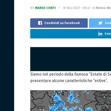
BY
MARIO CONTI
16 Nov 2021 - 08:41
in
Meteo N
Condividi su Facebook
Con
Cond
Siamo nel periodo della famosa “Estate di 
presentare alcune caratteristiche “estive”.