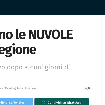
no le NUVOLE
Regione
o dopo alcuni giorni di
A
ws
Reading Time: 1 min read
A
dividi su Twitter
Condividi su WhatsApp