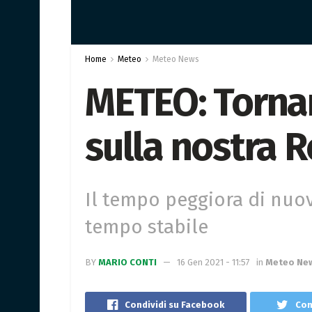
Home
Meteo
Meteo News
METEO: Torna
sulla nostra 
Il tempo peggiora di nuov
tempo stabile
BY
MARIO CONTI
16 Gen 2021 - 11:57
in
Meteo Ne
Condividi su Facebook
Con