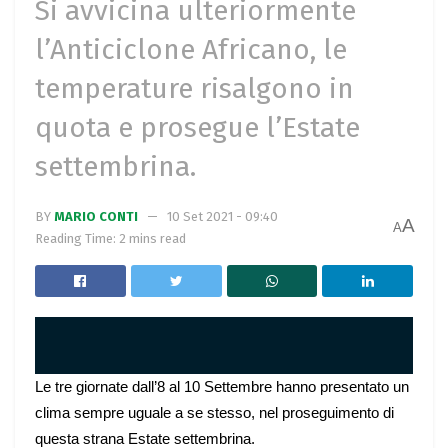
Si avvicina ulteriormente
l’Anticiclone Africano, le
temperature risalgono in
quota e prosegue l’Estate
settembrina.
BY
MARIO CONTI
10 Set 2021 - 09:40
A
A
Reading Time: 2 mins read
Le tre giornate dall’8 al 10 Settembre hanno presentato un
clima sempre uguale a se stesso, nel proseguimento di
questa strana Estate settembrina.