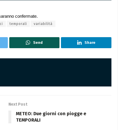
 saranno confermate.
ci
temporali
variabilità
Send
Share
Next Post
METEO: Due giorni con piogge e
TEMPORALI