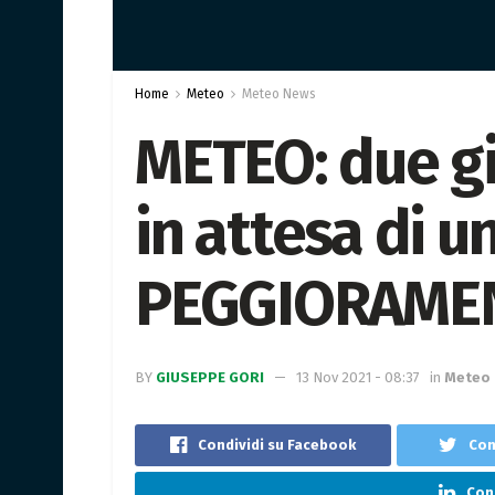
Home
Meteo
Meteo News
METEO: due gi
in attesa di 
PEGGIORAME
BY
GIUSEPPE GORI
13 Nov 2021 - 08:37
in
Meteo
Condividi su Facebook
Con
Cond