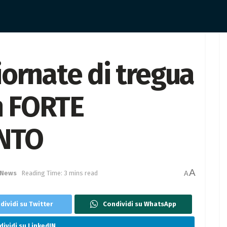
ornate di tregua
un FORTE
NTO
A
 News
Reading Time: 3 mins read
A
dividi su Twitter
Condividi su WhatsApp
ividi su LinkedIN