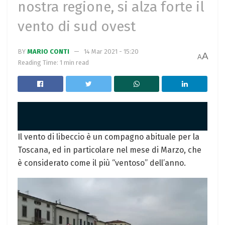
nostra regione, si alza forte il
vento di sud ovest
BY
MARIO CONTI
14 Mar 2021 - 15:20
A
A
Reading Time: 1 min read
Il vento di libeccio è un compagno abituale per la
Toscana, ed in particolare nel mese di Marzo, che
è considerato come il più “ventoso” dell’anno.