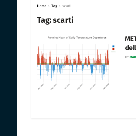
Home
Tag
scarti
Tag:
scarti
MET
del
BY
MAR