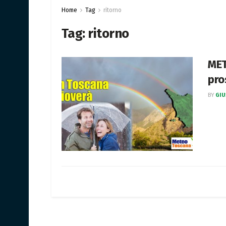
Home
Tag
ritorno
Tag:
ritorno
MET
pro
BY
GIU