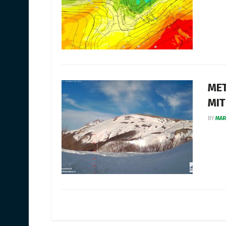
MET
MIT
BY
MAR