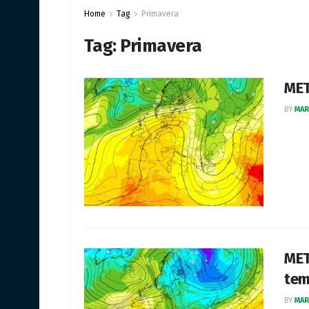
Home
Tag
Primavera
Tag:
Primavera
MET
BY
MAR
MET
tem
BY
MAR