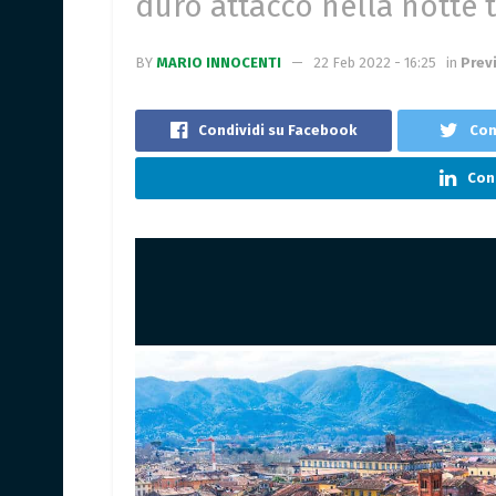
duro attacco nella notte 
BY
MARIO INNOCENTI
22 Feb 2022 - 16:25
in
Prev
Condividi su Facebook
Con
Cond