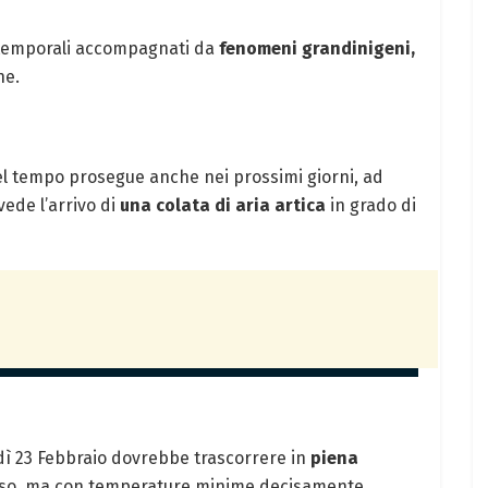
 temporali accompagnati da
fenomeni grandinigeni,
ne.
 bel tempo prosegue anche nei prossimi giorni, ad
ede l’arrivo di
una colata di aria artica
in grado di
dì 23 Febbraio dovrebbe trascorrere in
piena
loso, ma con temperature minime decisamente