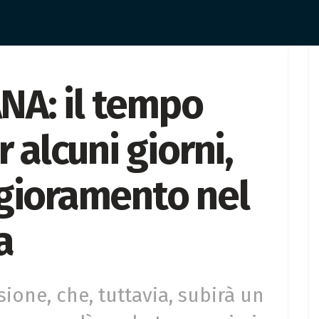
A: il tempo
r alcuni giorni,
gioramento nel
a
sione, che, tuttavia, subirà un