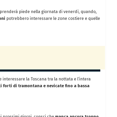
prenderà piede nella giornata di venerdì, quando,
oni
potrebbero interessare le zone costiere e quelle
nteressare la Toscana tra la nottata e l’intera
i forti di tramontana e nevicate fino a bassa
 prossimi giorni, consci che
manca ancora troppo