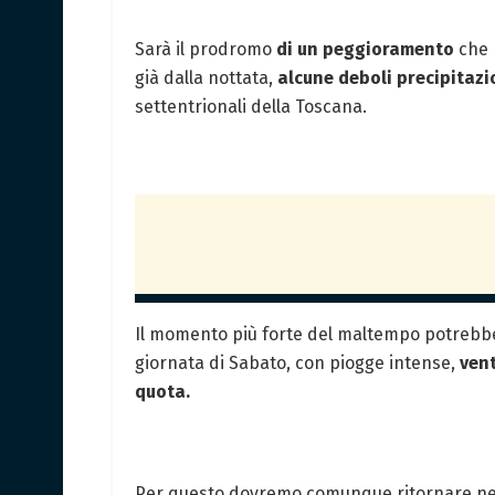
Sarà il prodromo
di un peggioramento
che 
già dalla nottata,
alcune deboli precipitazi
settentrionali della Toscana.
Il momento più forte del maltempo potrebbe i
giornata di Sabato, con piogge intense,
vent
quota.
Per questo dovremo comunque ritornare nei