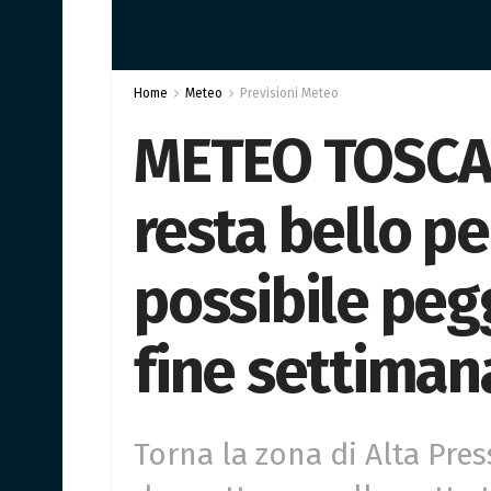
Home
Meteo
Previsioni Meteo
METEO TOSCAN
resta bello pe
possibile peg
fine settiman
Torna la zona di Alta Pres