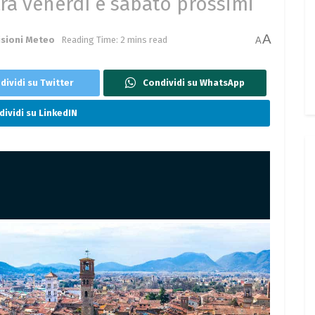
tra venerdì e sabato prossimi
A
isioni Meteo
Reading Time: 2 mins read
A
dividi su Twitter
Condividi su WhatsApp
ividi su LinkedIN