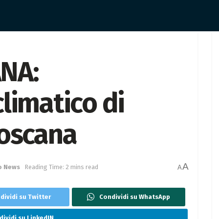
NA:
limatico di
Toscana
A
o News
Reading Time: 2 mins read
A
dividi su Twitter
Condividi su WhatsApp
ividi su LinkedIN