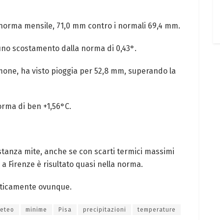
 norma mensile, 71,0 mm contro i normali 69,4 mm.
uno scostamento dalla norma di 0,43°.
one, ha visto pioggia per 52,8 mm, superando la
rma di ben +1,56°C.
anza mite, anche se con scarti termici massimi
a Firenze è risultato quasi nella norma.
aticamente ovunque.
eteo
minime
Pisa
precipitazioni
temperature