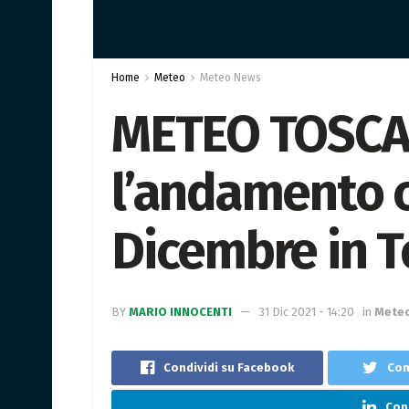
Home
Meteo
Meteo News
METEO TOSCA
l’andamento c
Dicembre in 
BY
MARIO INNOCENTI
31 Dic 2021 - 14:20
in
Mete
Condividi su Facebook
Con
Cond