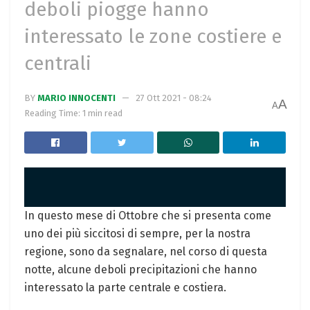
deboli piogge hanno
interessato le zone costiere e
centrali
BY
MARIO INNOCENTI
27 Ott 2021 - 08:24
A
A
Reading Time: 1 min read
In questo mese di Ottobre che si presenta come
uno dei più siccitosi di sempre, per la nostra
regione, sono da segnalare, nel corso di questa
notte, alcune deboli precipitazioni che hanno
interessato la parte centrale e costiera.