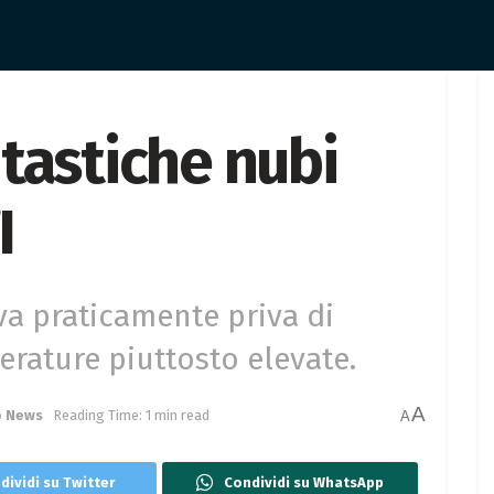
tastiche nubi
I
va praticamente priva di
erature piuttosto elevate.
A
 News
Reading Time: 1 min read
A
dividi su Twitter
Condividi su WhatsApp