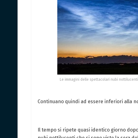
Le immagini delle spettacolari nubi nottilucenti c
Continuano quindi ad essere inferiori alla n
Il tempo si ripete quasi identico giorno dop
nubi nottilucenti che si sono viste la sera de