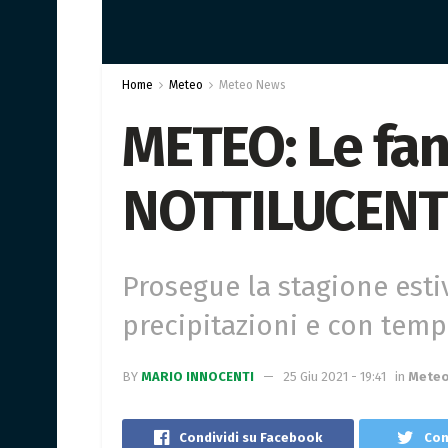
Home
Meteo
Meteo News
METEO: Le fan
NOTTILUCENT
Prosegue la stagione esti
precipitazioni e con temp
BY
MARIO INNOCENTI
25 Giu 2021 - 19:41
in
Meteo
Condividi su Facebook
Con