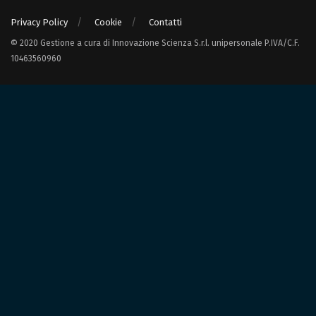
Privacy Policy
Cookie
Contatti
© 2020 Gestione a cura di Innovazione Scienza S.r.l. unipersonale P.IVA/C.F.
10463560960