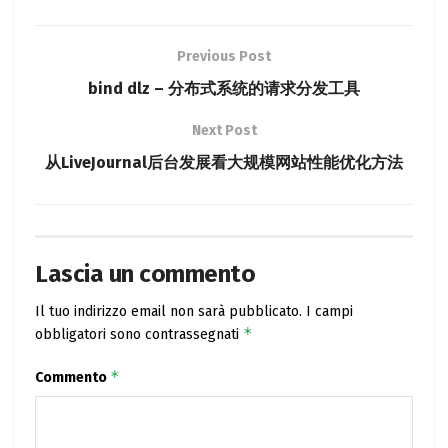
Previous Post
bind dlz – 分布式系统的请求分发工具
Next Post
从LiveJournal后台发展看大规模网站性能优化方法
Lascia un commento
Il tuo indirizzo email non sarà pubblicato.
I campi
*
obbligatori sono contrassegnati
*
Commento