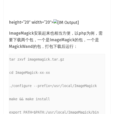
height=”20″ width=”20″>
ImageMagick安装起来也相当方便，以php为例，需
要下载两个包，一个是ImageMagick的包，一个是
MagickWand的包，打包下载后运行：
tar zxvf imagemagick.tar.gz
cd ImageMagick-xx-xx
./configure --prefix=/usr/local/ImageMagick
make && make install
export PATH=$PATH:/usr/local/ImageMagick/bin