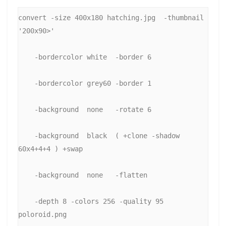
convert -size 400x180 hatching.jpg  -thumbnail 
'200x90>' 
    -bordercolor white  -border 6 
    -bordercolor grey60 -border 1 
    -background  none   -rotate 6 
    -background  black  ( +clone -shadow 
60x4+4+4 ) +swap 
    -background  none   -flatten 
    -depth 8 -colors 256 -quality 95   
poloroid.png