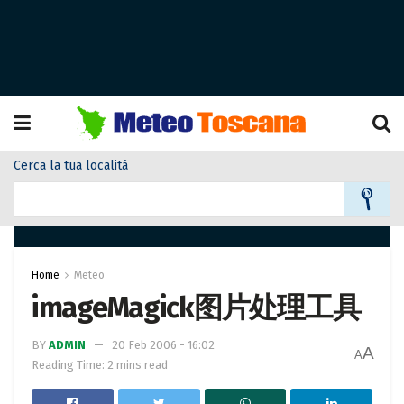
Cerca la tua località
Home
Meteo
imageMagick图片处理工具
BY
ADMIN
20 Feb 2006 - 16:02
A
A
Reading Time: 2 mins read