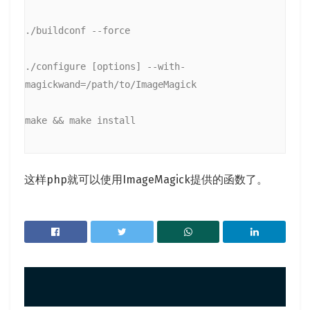
./buildconf --force
./configure [options] --with-
magickwand=/path/to/ImageMagick
make && make install
这样php就可以使用ImageMagick提供的函数了。